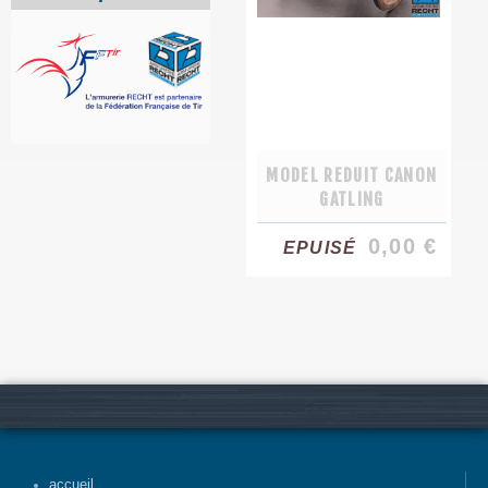
MODEL REDUIT CANON
GATLING
0,00 €
EPUISÉ
accueil