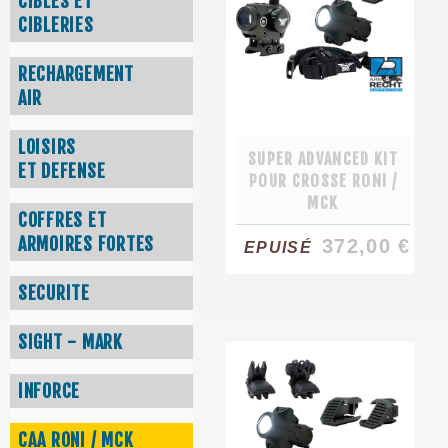
CIBLES ET
CIBLERIES
RECHARGEMENT
AIR
LOISIRS
SUPER ADVANCED KIT
ET DEFENSE
POUR CROSSE RONI /
MCK
COFFRES ET
ARMOIRES FORTES
372,00 €
EPUISÉ
SECURITE
SIGHT - MARK
INFORCE
CAA RONI / MCK