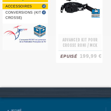
ACCESSOIRES
4
CONVERSIONS (KIT
4
CROSSE)
ADVANCED KIT POUR
CROSSE RONI / MCK
199,99 €
EPUISÉ
accueil