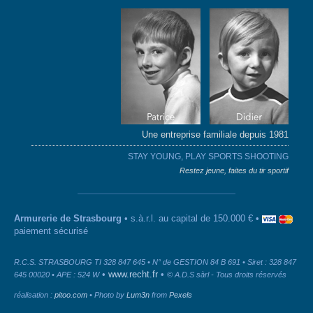
Une entreprise familiale depuis 1981
STAY YOUNG, PLAY SPORTS SHOOTING
Restez jeune, faites du tir sportif
Armurerie de Strasbourg
• s.à.r.l. au capital de 150.000 € •
paiement sécurisé
R.C.S. STRASBOURG TI 328 847 645 • N° de GESTION 84 B 691 • Siret : 328 847
•
www.recht.fr
•
645 00020 • APE : 524 W
© A.D.S sàrl - Tous droits réservés
réalisation :
pitoo.com
• Photo by
Lum3n
from
Pexels