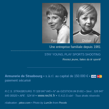
Une entreprise familiale depuis 1981
STAY YOUNG, PLAY SPORTS SHOOTING
Restez jeune, faites du tir sportif
Armurerie de Strasbourg
• s.à.r.l. au capital de 150.000 € •
paiement sécurisé
R.C.S. STRASBOURG TI 328 847 645 • N° de GESTION 84 B 691 • Siret : 328 847
•
www.recht.fr
•
645 00020 • APE : 524 W
© A.D.S sàrl - Tous droits réservés
réalisation :
pitoo.com
• Photo by
Lum3n
from
Pexels