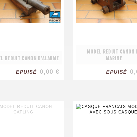
MODEL REDUIT CANON 
L REDUIT CANON D'ALARME
MARINE
0,00 €
0,
EPUISÉ
EPUISÉ