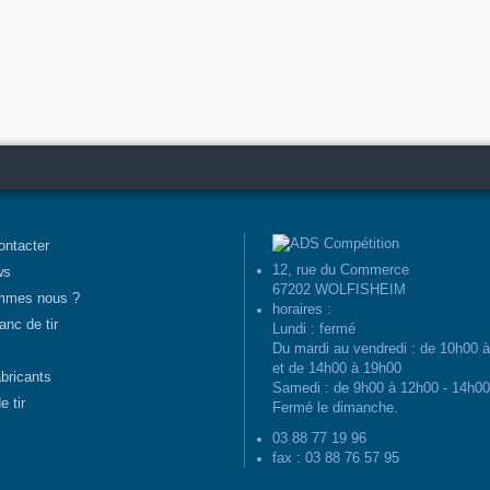
ontacter
12, rue du Commerce
ws
67202 WOLFISHEIM
mmes nous ?
horaires :
anc de tir
Lundi : fermé
Du mardi au vendredi : de 10h00 
et de 14h00 à 19h00
abricants
Samedi : de 9h00 à 12h00 - 14h0
e tir
Fermé le dimanche.
03 88 77 19 96
fax : 03 88 76 57 95