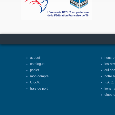
accueil
nous c
catalogue
les ne
panier
qui-so
mon compte
notre b
C.G.V.
F.A.Q.
frais de port
liens f
clubs d