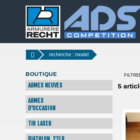
recherche : model
BOUTIQUE
FILTRE
ARMES NEUVES
5
articl
ARMES
D'OCCASION
TIR LASER
BIATHLON .22LR