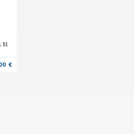
L 51
00 €