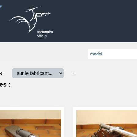
R :
es :