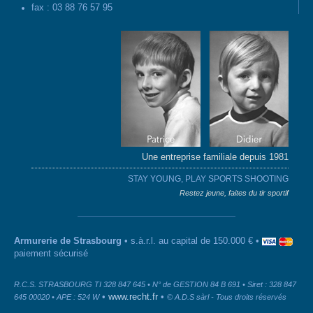
fax : 03 88 76 57 95
Une entreprise familiale depuis 1981
STAY YOUNG, PLAY SPORTS SHOOTING
Restez jeune, faites du tir sportif
Armurerie de Strasbourg
• s.à.r.l. au capital de 150.000 € •
paiement sécurisé
R.C.S. STRASBOURG TI 328 847 645 • N° de GESTION 84 B 691 • Siret : 328 847
•
www.recht.fr
•
645 00020 • APE : 524 W
© A.D.S sàrl - Tous droits réservés