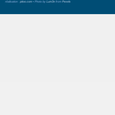
réalisation :
pitoo.com
• Photo by
Lum3n
from
Pexels