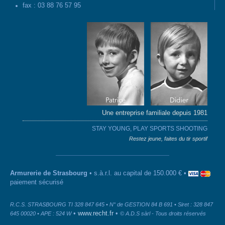
fax : 03 88 76 57 95
Une entreprise familiale depuis 1981
STAY YOUNG, PLAY SPORTS SHOOTING
Restez jeune, faites du tir sportif
Armurerie de Strasbourg
• s.à.r.l. au capital de 150.000 € •
paiement sécurisé
R.C.S. STRASBOURG TI 328 847 645 • N° de GESTION 84 B 691 • Siret : 328 847
•
www.recht.fr
•
645 00020 • APE : 524 W
© A.D.S sàrl - Tous droits réservés