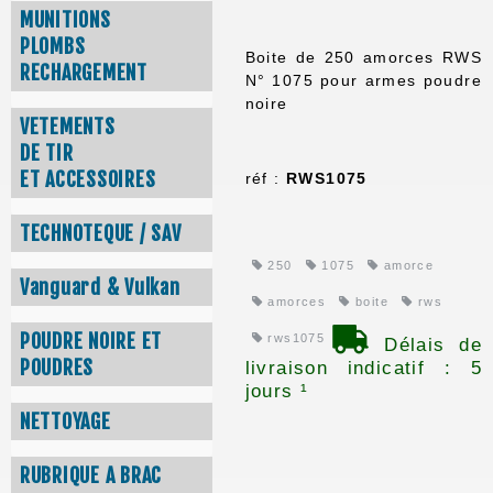
MUNITIONS
PLOMBS
Boite de 250 amorces RWS
RECHARGEMENT
N° 1075 pour armes poudre
noire
VETEMENTS
DE TIR
ET ACCESSOIRES
réf :
RWS1075
TECHNOTEQUE / SAV
250
1075
amorce
Vanguard & Vulkan
amorces
boite
rws
POUDRE NOIRE ET
rws1075
Délais de
POUDRES
livraison indicatif : 5
jours ¹
NETTOYAGE
RUBRIQUE A BRAC