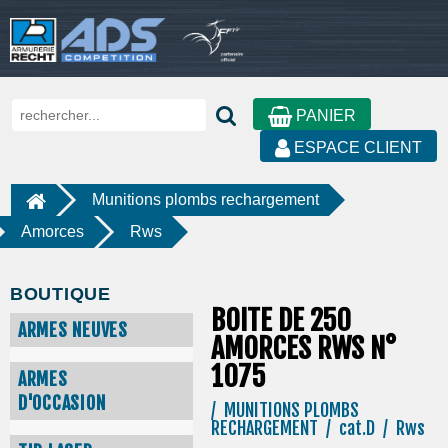
PANIER
ESPACE CLIENT
Munitions plombs rechargement
Amorces
Rws
BOUTIQUE
BOITE DE 250
ARMES NEUVES
AMORCES RWS N°
1075
ARMES
D'OCCASION
/ MUNITIONS PLOMBS
RECHARGEMENT / cat.D / Rws