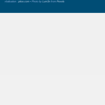
réalisation :
pitoo.com
• Photo by
Lum3n
from
Pexels