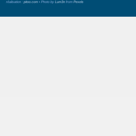
réalisation :
pitoo.com
• Photo by
Lum3n
from
Pexels