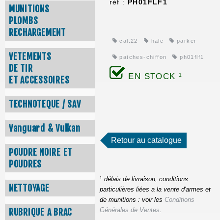
réf :
PH01FLF1
MUNITIONS
PLOMBS
RECHARGEMENT
cal.22
hale
parker
VETEMENTS
patches-chiffon
ph01flf1
DE TIR
EN STOCK ¹
ET ACCESSOIRES
TECHNOTEQUE / SAV
Vanguard & Vulkan
Retour au catalogue
POUDRE NOIRE ET
POUDRES
¹
délais de livraison, conditions
NETTOYAGE
particulières liées a la vente d'armes et
de munitions : voir les
Conditions
RUBRIQUE A BRAC
Générales de Ventes
.