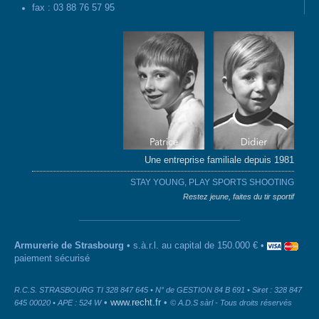
fax : 03 88 76 57 95
Une entreprise familiale depuis 1981
STAY YOUNG, PLAY SPORTS SHOOTING
Restez jeune, faites du tir sportif
Armurerie de Strasbourg
• s.à.r.l. au capital de 150.000 € •
paiement sécurisé
R.C.S. STRASBOURG TI 328 847 645 • N° de GESTION 84 B 691 • Siret : 328 847
•
www.recht.fr
•
645 00020 • APE : 524 W
© A.D.S sàrl - Tous droits réservés