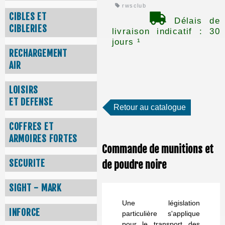
rwsclub
CIBLES ET
Délais de
CIBLERIES
livraison indicatif : 30
jours ¹
RECHARGEMENT
AIR
LOISIRS
ET DEFENSE
Retour au catalogue
COFFRES ET
ARMOIRES FORTES
Commande de munitions et
SECURITE
de poudre noire
SIGHT - MARK
Une législation
INFORCE
particulière s'applique
pour le transport des