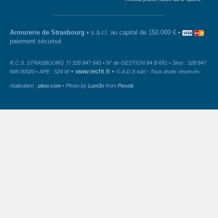
Armurerie de Strasbourg
• s.à.r.l. au capital de 150.000 € •
paiement sécurisé
R.C.S. STRASBOURG TI 328 847 645 • N° de GESTION 84 B 691 • Siret : 328 847
•
www.recht.fr
•
645 00020 • APE : 524 W
© A.D.S sàrl - Tous droits réservés
réalisation :
pitoo.com
• Photo by
Lum3n
from
Pexels