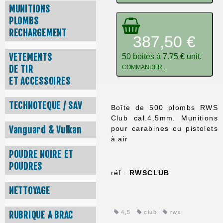
MUNITIONS
PLOMBS
RECHARGEMENT
387,50 €
VETEMENTS
50 boites à 7.75 € unit.
COMMANDER...
DE TIR
ET ACCESSOIRES
TECHNOTEQUE / SAV
Boîte de 500 plombs RWS
Club cal.4.5mm. Munitions
pour carabines ou pistolets
Vanguard & Vulkan
à air
POUDRE NOIRE ET
POUDRES
réf :
RWSCLUB
NETTOYAGE
4,5
club
rws
RUBRIQUE A BRAC